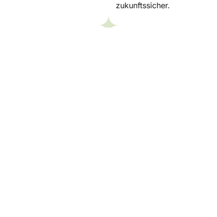
zukunftssicher.
Fördermittelberatu
Wir informieren Sie über m
nd berücksichtigen
bei der strukturierten Vorbe
ungsperspektiven.
Kontakt aufnehmen